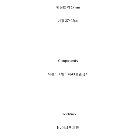
팬던트 약 17mm
기장 37~42cm
Components
목걸이 + 빈티지43 보관상자
Condition
N : 미사용 제품