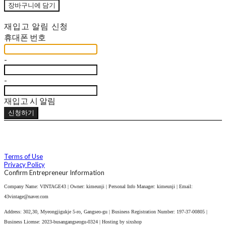
장바구니에 담기
재입고 알림 신청
휴대폰 번호
-
-
재입고 시 알림
신청하기
Terms of Use
Privacy Policy
Confirm Entrepreneur Information
Company Name: VINTAGE43 | Owner: kimeunji | Personal Info Manager: kimeunji | Email:
43vintage@naver.com
Address: 302,30, Myeongjigukje 5-ro, Gangseo-gu | Business Registration Number:
197-37-00805
|
Business License:
2023-busangangseogu-0324
| Hosting by sixshop