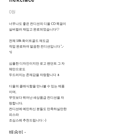
0원
너무나도 좋은 컨디션의 디올 CD 목걸이
실버컬러 재입고 완료되었습니다🤍
전체 18k 화이트골드 재도금
작업 완료하여 말끔한 컨디션입니다 ˚₊·
🫧
심플한 디자인이지만 로고 팬던트 그 자
체만으로도
두드러지는 존재감을 자랑합니다 🌷
디올의 클래식함을 만나볼 수 있는 제품
이며,
무엇보다 뛰어난 새상품급 컨디션을 자
랑합니다.
컨디션에 예민하신 분들도 만족하실만한
피스라
조심스레 추천드립니다 :-)
배송비
-