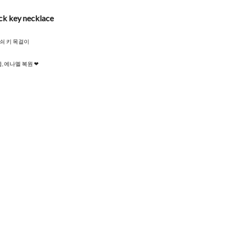
ock key necklace
쇠 키 목걸이
 에나멜 복원 ❤︎
s