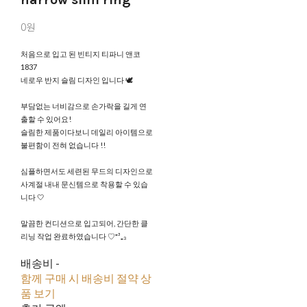
0원
처음으로 입고 된 빈티지 티파니 앤코
1837
네로우 반지 슬림 디자인 입니다 🕊️
부담없는 너비감으로 손가락을 길게 연
출할 수 있어요!
슬림한 제품이다보니 데일리 아이템으로
불편함이 전혀 없습니다 !!
심플하면서도 세련된 무드의 디자인으로
사계절 내내 문신템으로 착용할 수 있습
니다 🤍
말끔한 컨디션으로 입고되어, 간단한 클
리닝 작업 완료하였습니다 ♡⁼³₌₃
배송비
-
함께 구매 시 배송비 절약 상
품 보기