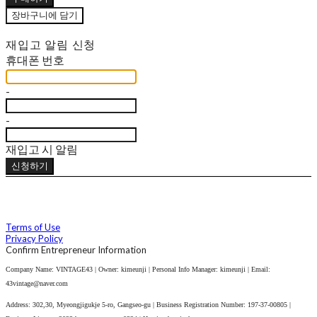
장바구니에 담기
재입고 알림 신청
휴대폰 번호
-
-
재입고 시 알림
신청하기
Terms of Use
Privacy Policy
Confirm Entrepreneur Information
Company Name: VINTAGE43 | Owner: kimeunji | Personal Info Manager: kimeunji | Email:
43vintage@naver.com
Address: 302,30, Myeongjigukje 5-ro, Gangseo-gu | Business Registration Number:
197-37-00805
|