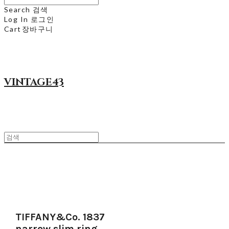
Search
검색
Log In
로그인
Cart
장바구니
VINTAGE43
TIFFANY&Co. 1837
narrow slim ring