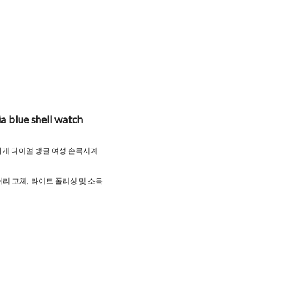
 blue shell watch
자개 다이얼 뱅글 여성 손목시계
터리 교체, 라이트 폴리싱 및 소독