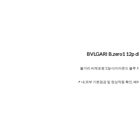
BVLGARI B.zero1 12p dia
불가리 비제로원 12p 다이아몬드 블루 
📌 내,외부 기본점검 및 정상작동 확인, 배