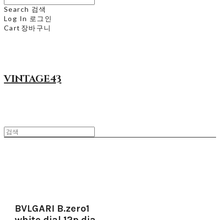
Search
검색
Log In
로그인
Cart
장바구니
VINTAGE43
BVLGARI B.zero1
white dial 12p dia