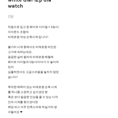
watch
0원
처음으로 입고 된 화이트 다이얼 + 12p 다
이아몬드 조합의
비제로원 여성 손목시계 입니다!
불가리 시계 중에서도 비제로원 라인은
고가에 속하는데요.
깔끔한 실버 컬러의 비제로원 베젤에
화이트 다이얼과 12p 다이아가 수 놓아져
있어
심플하면서도 고급스러움을 놓치지 않았
습니다!
묵직한 매력이 있는 비제로원 손목 시계
를 하나쯤 소장하고 싶으셨던 분
혹은 보다 말끔한 인상을 줄 수 있는 디자
인의 시계를 찾으셨다면
해당 피스 아주 만족스러워 하실거라 생
각들어요 ❤︎