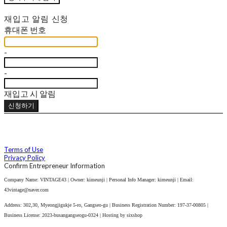
재입고 알림 신청
휴대폰 번호
-
-
재입고 시 알림
신청하기
Terms of Use
Privacy Policy
Confirm Entrepreneur Information
Company Name: VINTAGE43 | Owner: kimeunji | Personal Info Manager: kimeunji | Email:
43vintage@naver.com
Address: 302,30, Myeongjigukje 5-ro, Gangseo-gu | Business Registration Number:
197-37-00805
|
Business License:
2023-busangangseogu-0324
| Hosting by sixshop