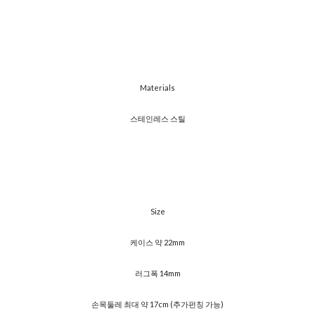
Materials
​스테인레스 스틸
Size
케이스 약 22mm
러그폭 14mm
손목둘레 최대 약 17cm (추가펀칭 가능)