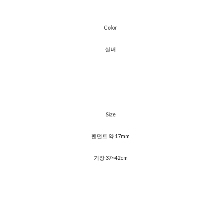
Color
실버
Size
팬던트 약 17mm
기장 37~42cm