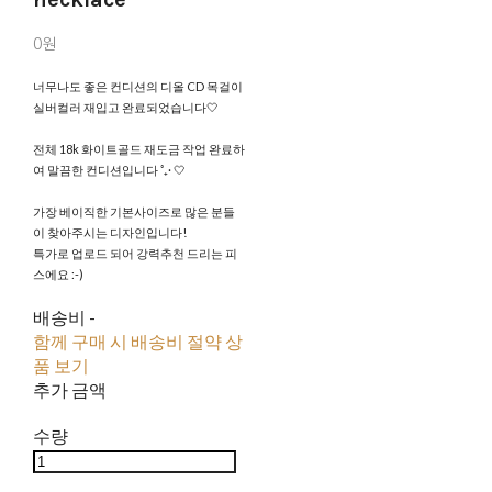
0원
너무나도 좋은 컨디션의 디올 CD 목걸이
실버컬러 재입고 완료되었습니다🤍
전체 18k 화이트골드 재도금 작업 완료하
여 말끔한 컨디션입니다 ˚₊· 🤍
가장 베이직한 기본사이즈로 많은 분들
이 찾아주시는 디자인입니다!
특가로 업로드 되어 강력추천 드리는 피
스에요 :-)
배송비
-
함께 구매 시 배송비 절약 상
품 보기
추가 금액
수량