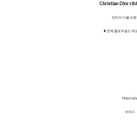
Christian Dior ri
빈티지 디올 리본
❥ 전체 옐로우골드 재
Material
브라스