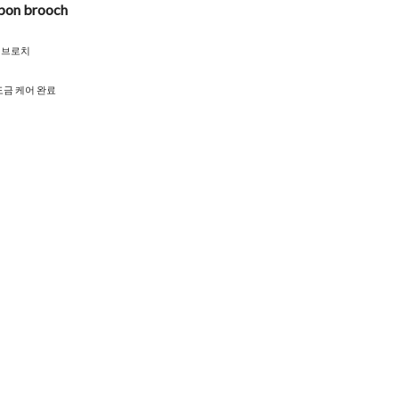
bbon brooch
 브로치
도금 케어 완료
s