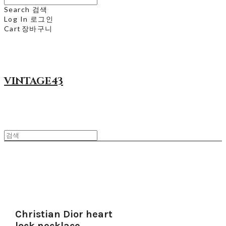
Search
검색
Log In
로그인
Cart
장바구니
VINTAGE43
Christian Dior heart
lock necklace