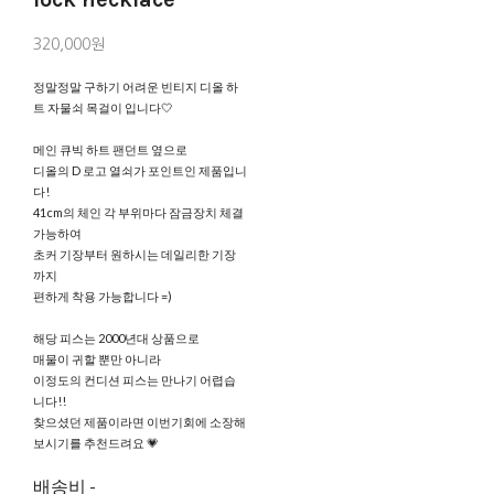
320,000원
정말정말 구하기 어려운 빈티지 디올 하
트 자물쇠 목걸이 입니다🤍
메인 큐빅 하트 팬던트 옆으로
디올의 D 로고 열쇠가 포인트인 제품입니
다!
41cm의 체인 각 부위마다 잠금장치 체결
가능하여
초커 기장부터 원하시는 데일리한 기장
까지
편하게 착용 가능합니다 =)
해당 피스는 2000년대 상품으로
매물이 귀할 뿐만 아니라
이정도의 컨디션 피스는 만나기 어렵습
니다!!
찾으셨던 제품이라면 이번기회에 소장해
보시기를 추천드려요 💗
배송비
-