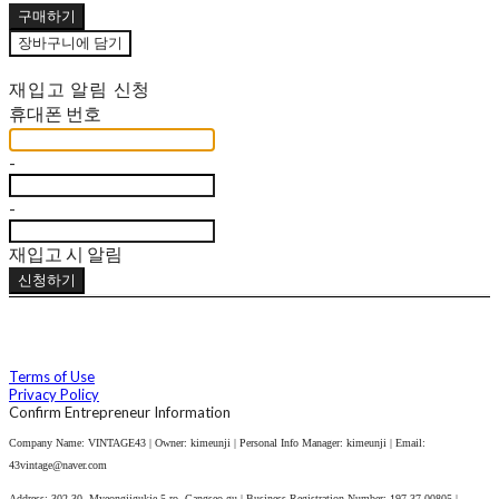
구매하기
장바구니에 담기
재입고 알림 신청
휴대폰 번호
-
-
재입고 시 알림
신청하기
Terms of Use
Privacy Policy
Confirm Entrepreneur Information
Company Name: VINTAGE43 | Owner: kimeunji | Personal Info Manager: kimeunji | Email:
43vintage@naver.com
Address: 302,30, Myeongjigukje 5-ro, Gangseo-gu | Business Registration Number:
197-37-00805
|